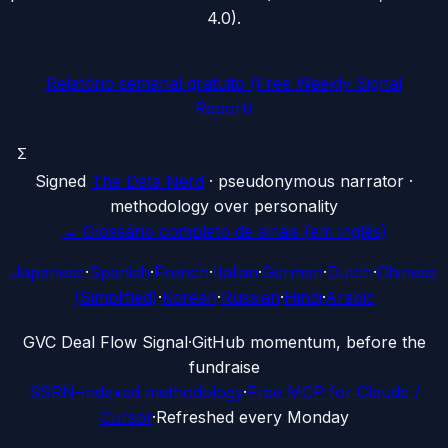
4.0).
Relatório semanal gratuito (Free Weekly Signal
Report)
Σ
Signed
The Data Nerd
· pseudonymous narrator ·
methodology over personality
→
Glossário completo de sinais (em inglês)
Japanese
·
Spanish
·
French
·
Italian
·
German
·
Dutch
·
Chinese
(Simplified)
·
Korean
·
Russian
·
Hindi
·
Arabic
G
VC Deal Flow Signal
·
GitHub momentum, before the
fundraise
SSRN-indexed methodology
·
Free MCP for Claude /
Cursor
·
Refreshed every Monday