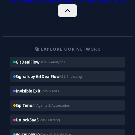
🚀 EXPLORE OUR NETWORK
GitDealFlow
Data & Analytics
Signals by GitDealFlow
AI & Investing
Invisible Exit
SaaS & M&A
SipiTeno
AI Agents & Automation
UnlockSaaS
SaaS Building
VoiceLogPro
Voice AI & Field Ops