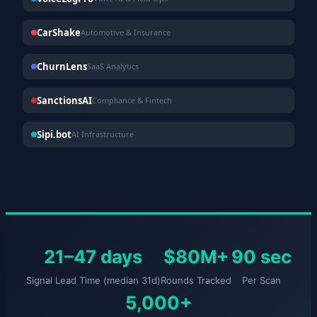
CarShake
Automotive & Insurance
ChurnLens
SaaS Analytics
SanctionsAI
Compliance & Fintech
Sipi.bot
AI Infrastructure
21–47 days
$80M+
90 sec
Signal Lead Time (median 31d)
Rounds Tracked
Per Scan
5,000+