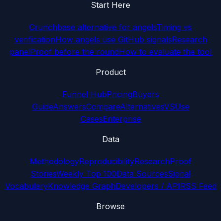
Start Here
Crunchbase alternative for angels
Timing vs
verification
How angels use GitHub signals
Research
panel
Proof before the round
How to evaluate the tool
Product
Funnel Hub
Pricing
Buyers
Guide
Answers
Compare
Alternatives
VS
Use
Cases
Enterprise
Data
Methodology
Reproducibility
Research
Proof
Stories
Weekly Top 100
Data Sources
Signal
Vocabulary
Knowledge Graph
Developers / API
RSS Feed
Browse