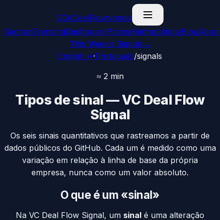
G
GitDealFlow
signals
Sectors
Trending
Dashboard
Pricing
Methodology
Blog
Abou
This Week’s Signals
→
English ↩
·
Português
/
signals
≈ 2 min
Tipos de sinal — VC Deal Flow
Signal
Os seis sinais quantitativos que rastreamos a partir de
dados públicos do GitHub. Cada um é medido como uma
variação em relação à linha de base da própria
empresa, nunca como um valor absoluto.
O que é um «sinal»
Na VC Deal Flow Signal, um
sinal
é uma alteração