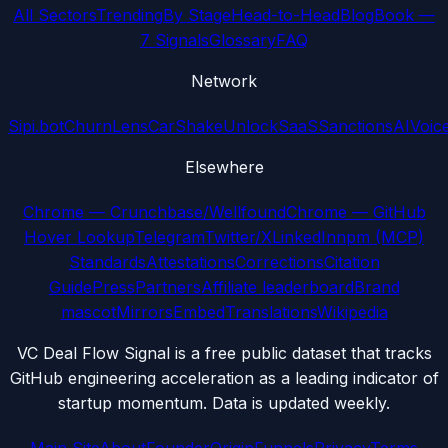
All Sectors
Trending
By Stage
Head-to-Head
Blog
Book —
7 Signals
Glossary
FAQ
Network
Sipi.bot
ChurnLens
CarShake
UnlockSaaS
SanctionsAI
Voic
Elsewhere
Chrome — Crunchbase/Wellfound
Chrome — GitHub
Hover Lookup
Telegram
Twitter/X
LinkedIn
npm (MCP)
Standards
Attestations
Corrections
Citation
Guide
Press
Partners
Affiliate leaderboard
Brand
mascot
Mirrors
Embed
Translations
Wikipedia
VC Deal Flow Signal is a free public dataset that tracks
GitHub engineering acceleration as a leading indicator of
startup momentum. Data is updated weekly.
Main Site
About
Founder
Origin
Funnels
Privacy
Terms