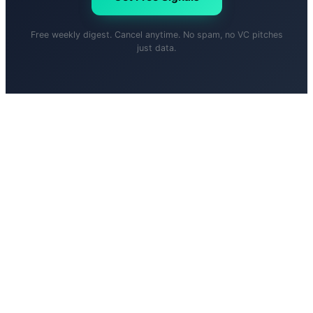
Free weekly digest. Cancel anytime. No spam, no VC pitches
just data.