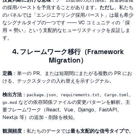
の採用バーストを予兆することがあります。
ただし
、私たち
のパネルでは「エンジニアリング採用バースト」は最も希少
なシグナルタイプの一つです —— VC コミュニティの「採
用 = 勢い」という支配的なヒューリスティックを反証しま
す。
4. フレームワーク移行（Framework
Migration）
定義
：単一の PR、または短期間にまたがる複数の PR にお
ける、テックスタックの入れ替えを示すシグナル。
検出方法
：
、
、
、
package.json
requirements.txt
Cargo.toml
などの依存関係ファイルの変更パターンを解析。主
go.mod
要フレームワーク（React、Vue、Django、FastAPI、
Next.js 等）の追加・削除を検知。
観測頻度
：私たちのデータでは
最も支配的な信号タイプで、