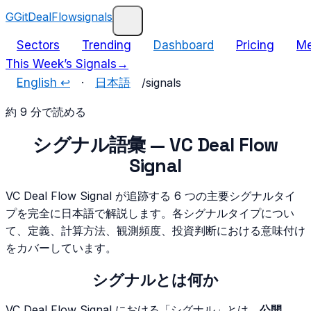
G
GitDealFlow
signals
Sectors
Trending
Dashboard
Pricing
Me
This Week’s Signals
→
English ↩
·
日本語
/
signals
約 9 分で読める
シグナル語彙 — VC Deal Flow
Signal
VC Deal Flow Signal が追跡する 6 つの主要シグナルタイ
プを完全に日本語で解説します。各シグナルタイプについ
て、定義、計算方法、観測頻度、投資判断における意味付け
をカバーしています。
シグナルとは何か
VC Deal Flow Signal における「シグナル」とは、
公開