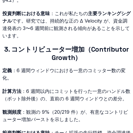
§4.2）。
投資判断における意味
：これが私たちの
主要ランキングシグ
ナル
です。研究では、持続的な正の Δ Velocity が、資金調
達発表の 3〜6 週間前に観測される傾向があることを示して
います。
3. コントリビューター増加（Contributor
Growth）
定義
：6 週間ウィンドウにおける一意のコミッター数の変
化。
計算方法
：6 週間以内にコミットを行った一意のハンドル数
（ボット除外後）の、直前の 6 週間ウィンドウとの差分。
観測頻度
：観測の 9%（20/219 件）が、有意なコントリビ
ューター増加バーストを示しました。
投資判断における意味
：チーム拡張の先行指標。資金調達後