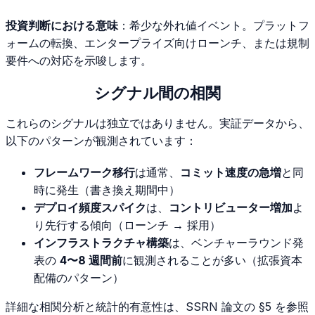
投資判断における意味
：希少な外れ値イベント。プラットフ
ォームの転換、エンタープライズ向けローンチ、または規制
要件への対応を示唆します。
シグナル間の相関
これらのシグナルは独立ではありません。実証データから、
以下のパターンが観測されています：
フレームワーク移行
は通常、
コミット速度の急増
と同
時に発生（書き換え期間中）
デプロイ頻度スパイク
は、
コントリビューター増加
よ
り先行する傾向（ローンチ → 採用）
インフラストラクチャ構築
は、ベンチャーラウンド発
表の
4〜8 週間前
に観測されることが多い（拡張資本
配備のパターン）
詳細な相関分析と統計的有意性は、SSRN 論文の §5 を参照