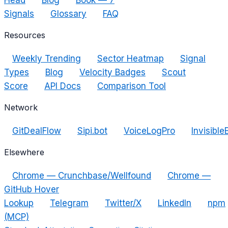
Head
Blog
Book — 7
Signals
Glossary
FAQ
Resources
Weekly Trending
Sector Heatmap
Signal
Types
Blog
Velocity Badges
Scout
Score
API Docs
Comparison Tool
Network
GitDealFlow
Sipi.bot
VoiceLogPro
Invisible
Elsewhere
Chrome — Crunchbase/Wellfound
Chrome —
GitHub Hover
Lookup
Telegram
Twitter/X
LinkedIn
npm
(MCP)