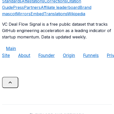
Standards
Attestations
Corrections
Citation
Guide
Press
Partners
Affiliate leaderboard
Brand
mascot
Mirrors
Embed
Translations
Wikipedia
VC Deal Flow Signal is a free public dataset that tracks
GitHub engineering acceleration as a leading indicator of
startup momentum. Data is updated weekly.
Main
Site
About
Founder
Origin
Funnels
Pri