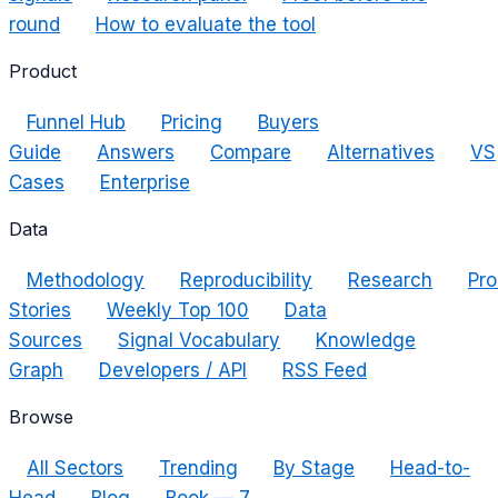
round
How to evaluate the tool
Product
Funnel Hub
Pricing
Buyers
Guide
Answers
Compare
Alternatives
VS
Cases
Enterprise
Data
Methodology
Reproducibility
Research
Pro
Stories
Weekly Top 100
Data
Sources
Signal Vocabulary
Knowledge
Graph
Developers / API
RSS Feed
Browse
All Sectors
Trending
By Stage
Head-to-