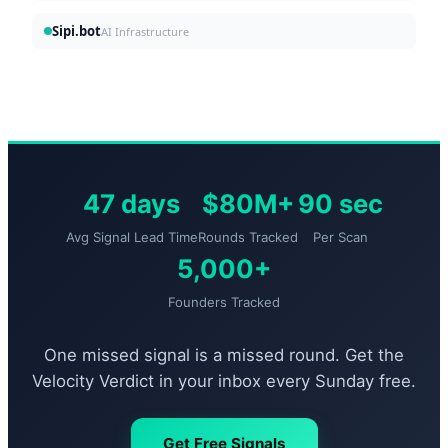
Sipi.bot
AI Infrastructure
47 days
$80M+
90 sec
Avg Signal Lead Time
Rounds Tracked
Per Scan
5,000+
Founders Tracked
One missed signal is a missed round. Get the
Velocity Verdict in your inbox every Sunday free.
Get Free Signals