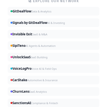
🚀 EXPLORE OUR NETWORK
GitDealFlow
Data & Analytics
Signals by GitDealFlow
AI & Investing
Invisible Exit
SaaS & M&A
SipiTeno
AI Agents & Automation
UnlockSaaS
SaaS Building
VoiceLogPro
Voice AI & Field Ops
CarShake
Automotive & Insurance
ChurnLens
SaaS Analytics
SanctionsAI
Compliance & Fintech