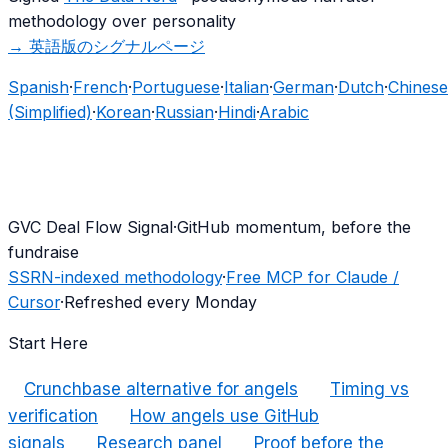
methodology over personality
→
英語版のシグナルページ
Spanish
·
French
·
Portuguese
·
Italian
·
German
·
Dutch
·
Chinese
(Simplified)
·
Korean
·
Russian
·
Hindi
·
Arabic
G
VC Deal Flow Signal
·
GitHub momentum, before the
fundraise
SSRN-indexed methodology
·
Free MCP for Claude /
Cursor
·
Refreshed every Monday
Start Here
Crunchbase alternative for angels
Timing vs
verification
How angels use GitHub
signals
Research panel
Proof before the