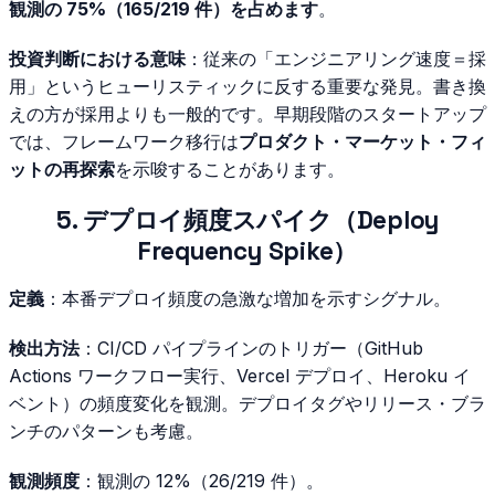
観測の 75%（165/219 件）を占めます
。
投資判断における意味
：従来の「エンジニアリング速度＝採
用」というヒューリスティックに反する重要な発見。書き換
えの方が採用よりも一般的です。早期段階のスタートアップ
では、フレームワーク移行は
プロダクト・マーケット・フィ
ットの再探索
を示唆することがあります。
5. デプロイ頻度スパイク（Deploy
Frequency Spike）
定義
：本番デプロイ頻度の急激な増加を示すシグナル。
検出方法
：CI/CD パイプラインのトリガー（GitHub
Actions ワークフロー実行、Vercel デプロイ、Heroku イ
ベント）の頻度変化を観測。デプロイタグやリリース・ブラ
ンチのパターンも考慮。
観測頻度
：観測の 12%（26/219 件）。