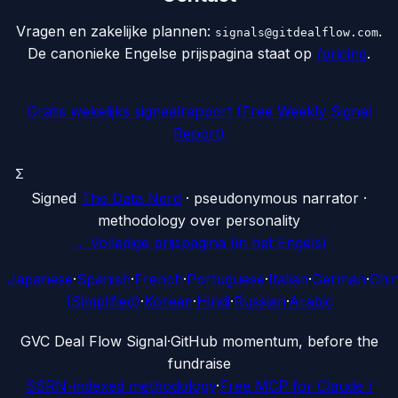
Vragen en zakelijke plannen:
.
signals@gitdealflow.com
De canonieke Engelse prijspagina staat op
/pricing
.
Gratis wekelijks signaalrapport (Free Weekly Signal
Report)
Σ
Signed
The Data Nerd
· pseudonymous narrator ·
methodology over personality
→
Volledige prijspagina (in het Engels)
Japanese
·
Spanish
·
French
·
Portuguese
·
Italian
·
German
·
Chi
(Simplified)
·
Korean
·
Hindi
·
Russian
·
Arabic
G
VC Deal Flow Signal
·
GitHub momentum, before the
fundraise
SSRN-indexed methodology
·
Free MCP for Claude /