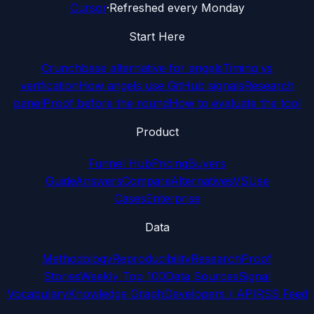
Cursor
·
Refreshed every Monday
Start Here
Crunchbase alternative for angels
Timing vs
verification
How angels use GitHub signals
Research
panel
Proof before the round
How to evaluate the tool
Product
Funnel Hub
Pricing
Buyers
Guide
Answers
Compare
Alternatives
VS
Use
Cases
Enterprise
Data
Methodology
Reproducibility
Research
Proof
Stories
Weekly Top 100
Data Sources
Signal
Vocabulary
Knowledge Graph
Developers / API
RSS Feed