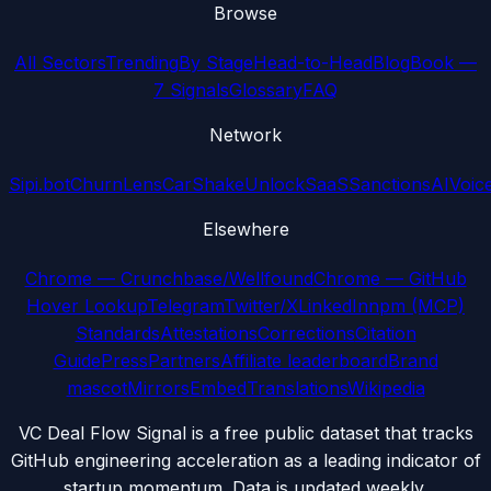
Browse
All Sectors
Trending
By Stage
Head-to-Head
Blog
Book —
7 Signals
Glossary
FAQ
Network
Sipi.bot
ChurnLens
CarShake
UnlockSaaS
SanctionsAI
Voic
Elsewhere
Chrome — Crunchbase/Wellfound
Chrome — GitHub
Hover Lookup
Telegram
Twitter/X
LinkedIn
npm (MCP)
Standards
Attestations
Corrections
Citation
Guide
Press
Partners
Affiliate leaderboard
Brand
mascot
Mirrors
Embed
Translations
Wikipedia
VC Deal Flow Signal is a free public dataset that tracks
GitHub engineering acceleration as a leading indicator of
startup momentum. Data is updated weekly.