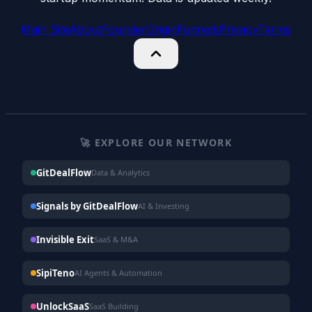
Main Site
About
Founder
Origin
Funnels
Privacy
Terms
🚀 EXPLORE OUR NETWORK
GitDealFlow
Data & Analytics
Signals by GitDealFlow
AI & Investing
Invisible Exit
SaaS & M&A
SipiTeno
AI Agents & Automation
UnlockSaaS
SaaS Building