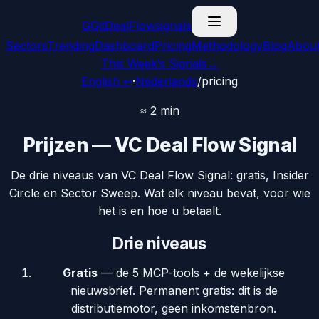
G
GitDealFlow
signals
Sectors
Trending
Dashboard
Pricing
Methodology
Blog
Abou
This Week’s Signals
→
English ↩
·
Nederlands
/
pricing
≈ 2 min
Prijzen — VC Deal Flow Signal
De drie niveaus van VC Deal Flow Signal: gratis, Insider
Circle en Sector Sweep. Wat elk niveau bevat, voor wie
het is en hoe u betaalt.
Drie niveaus
Gratis
— de 5 MCP-tools + de wekelijkse
nieuwsbrief. Permanent gratis: dit is de
distributiemotor, geen inkomstenbron.