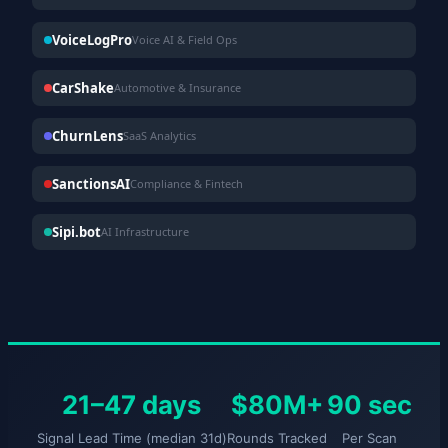
VoiceLogPro
Voice AI & Field Ops
CarShake
Automotive & Insurance
ChurnLens
SaaS Analytics
SanctionsAI
Compliance & Fintech
Sipi.bot
AI Infrastructure
21–47 days
$80M+
90 sec
Signal Lead Time (median 31d)
Rounds Tracked
Per Scan