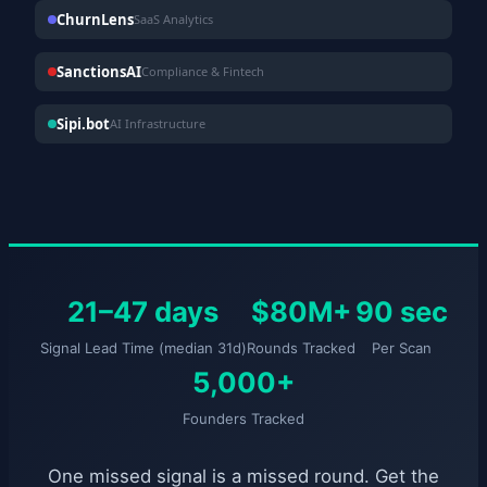
ChurnLens
SaaS Analytics
SanctionsAI
Compliance & Fintech
Sipi.bot
AI Infrastructure
21–47 days
$80M+
90 sec
Signal Lead Time (median 31d)
Rounds Tracked
Per Scan
5,000+
Founders Tracked
One missed signal is a missed round. Get the