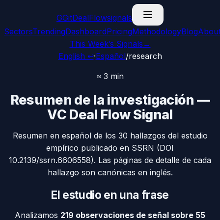
G
GitDealFlow
signals
Sectors
Trending
Dashboard
Pricing
Methodology
Blog
Abou
This Week’s Signals
→
English ↩
·
Español
/
research
≈ 3 min
Resumen de la investigación —
VC Deal Flow Signal
Resumen en español de los 30 hallazgos del estudio
empírico publicado en SSRN (DOI
10.2139/ssrn.6606558). Las páginas de detalle de cada
hallazgo son canónicas en inglés.
El estudio en una frase
Analizamos
219 observaciones de señal sobre 55