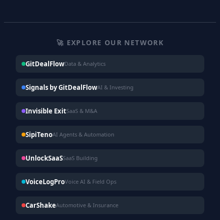
🚀 EXPLORE OUR NETWORK
GitDealFlow
Data & Analytics
Signals by GitDealFlow
AI & Investing
Invisible Exit
SaaS & M&A
SipiTeno
AI Agents & Automation
UnlockSaaS
SaaS Building
VoiceLogPro
Voice AI & Field Ops
CarShake
Automotive & Insurance