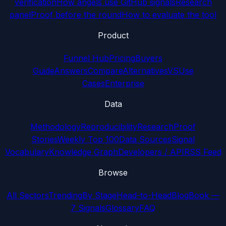
verification
How angels use GitHub signals
Research
panel
Proof before the round
How to evaluate the tool
Product
Funnel Hub
Pricing
Buyers
Guide
Answers
Compare
Alternatives
VS
Use
Cases
Enterprise
Data
Methodology
Reproducibility
Research
Proof
Stories
Weekly Top 100
Data Sources
Signal
Vocabulary
Knowledge Graph
Developers / API
RSS Feed
Browse
All Sectors
Trending
By Stage
Head-to-Head
Blog
Book —
7 Signals
Glossary
FAQ