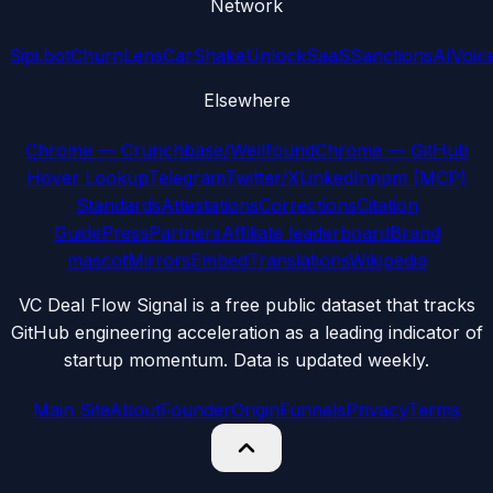
Network
Sipi.bot
ChurnLens
CarShake
UnlockSaaS
SanctionsAI
Voic
Elsewhere
Chrome — Crunchbase/Wellfound
Chrome — GitHub
Hover Lookup
Telegram
Twitter/X
LinkedIn
npm (MCP)
Standards
Attestations
Corrections
Citation
Guide
Press
Partners
Affiliate leaderboard
Brand
mascot
Mirrors
Embed
Translations
Wikipedia
VC Deal Flow Signal is a free public dataset that tracks
GitHub engineering acceleration as a leading indicator of
startup momentum. Data is updated weekly.
Main Site
About
Founder
Origin
Funnels
Privacy
Terms