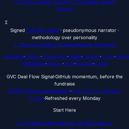
Informe semanal gratuito (Free Weekly Signal
Report)
Σ
Signed
The Data Nerd
· pseudonymous narrator ·
methodology over personality
→
Página completa de investigación (en inglés)
Japanese
·
French
·
Portuguese
·
Italian
·
German
·
Dutch
·
Chine
(Simplified)
·
Korean
·
Hindi
·
Russian
·
Arabic
G
VC Deal Flow Signal
·
GitHub momentum, before the
fundraise
SSRN-indexed methodology
·
Free MCP for Claude /
Cursor
·
Refreshed every Monday
Start Here
Crunchbase alternative for angels
Timing vs